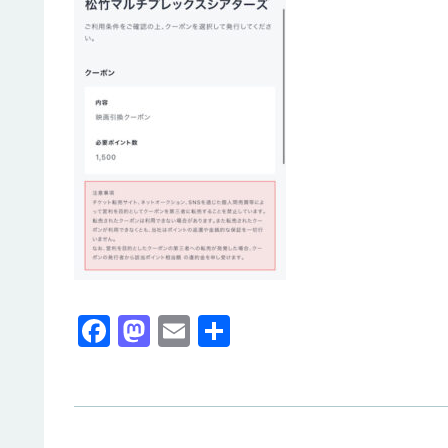
F
M
E
共
a
a
m
有
c
st
ail
e
o