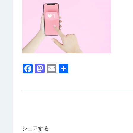
F
M
E
共
a
a
m
有
c
st
ail
e
o
b
d
o
o
o
n
シェアする