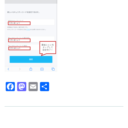
F
M
E
共
a
a
m
有
c
st
ail
e
o
b
d