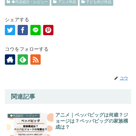
◆作品紹介・レビュー
o
o
アニメ作品
子ども向け作品
o
n
シェアする
k
コウをフォローする
コウ
関連記事
アニメ｜ペッパピッグは何歳？ジ
◆作品紹介・レビュー
ョージは？ペッパピッグの家族構
成は？