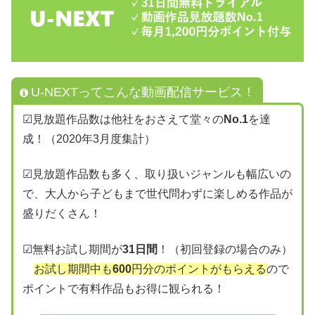
U-NEXTってこんな動画配信サービス！
☑見放題作品数は他社をおさえて堂々の
No.1
を達
成！（2020年3月度集計）
☑見放題作品数も多く、取り扱いジャンルも幅広いの
で、大人から子どもまで世代問わずに楽しめる作品が
盛りだくさん！
☑無料お試し期間が
31日間
！（初回登録の場合のみ）
お試し期間中も
600
円分のポイントがもらえる
ので
ポイントで有料作品もお得に観られる！