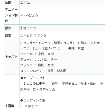
話数
全51話
アニメー
ション制
studioぴえろ
作
原作
安野モヨコ
監督
ユキヒロ マツシタ
ショコラ=メイユール（加藤ショコラ） ： 松本 まりか
バニラ=ミュー（愛須バニラ） ： 井端 珠里
ピエール ： 小西 大樹
キャスト
デューク ： 八十田 勇一
ブランカ ： 横山 智佐
ロッキンロビン ： 津田 健次郎
◆オープニング曲：
「
ショコラに夢中
」（作詞 – 安野モヨコ / 作曲・編曲 – 小
西康陽 / 歌 – 野本かりあ）
◆エンディング曲：
主題歌
1～29話まで