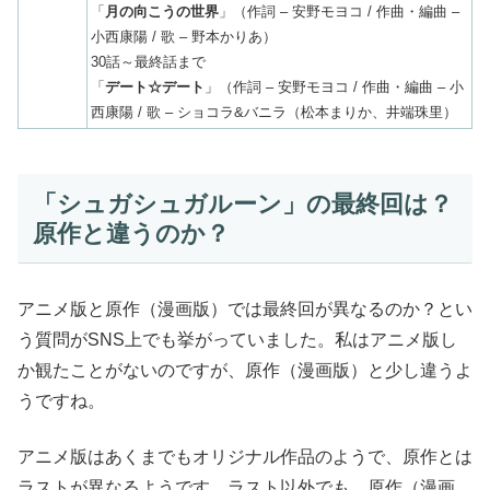
「
月の向こうの世界
」（作詞 – 安野モヨコ / 作曲・編曲 –
小西康陽 / 歌 – 野本かりあ）
30話～最終話まで
「
デート☆デート
」（作詞 – 安野モヨコ / 作曲・編曲 – 小
西康陽 / 歌 – ショコラ&バニラ（松本まりか、井端珠里）
「シュガシュガルーン」の最終回は？
原作と違うのか？
アニメ版と原作（漫画版）では最終回が異なるのか？とい
う質問がSNS上でも挙がっていました。私はアニメ版し
か観たことがないのですが、原作（漫画版）と少し違うよ
うですね。
アニメ版はあくまでもオリジナル作品のようで、原作とは
ラストが異なるようです。ラスト以外でも、原作（漫画