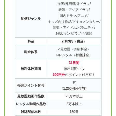
洋画/邦画/海外ドラマ/
韓流・アジアドラマ/
国内ドラマ/アニメ/
配信ジャンル
キッズ向け作品/ドキュメンタリー/
音楽・アイドル/バラエティ/
雑誌/マンガ/ラノベ/書籍
料金
2,189円（税込
）
☑️見放題（月額料金）
料金体系
☑️レンタル（都度課金）
31日間
無料体験期間
無料期間中も
600円分
のポイント付与有！
有
毎月ポイント付与
（
1,200円分付与
）
見放題動画作品数
22万本以上
レンタル動画作品数
3万本以上
雑誌配信本数
150冊