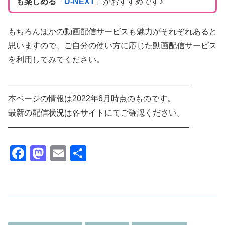
も楽しめ
る
「
U-NEXT
」がおすすめです♪
もちろんほかの動画配信サービスも魅力がそれぞれあると
思いますので、ご自分の使い方に応じた動画配信サービス
を利用してみてください。
——————————————————————–
本ページの情報は2022年6月時点のものです。
最新の配信状況は各サイトにてご確認ください。
——————————————————————–
F
M
E
共
a
a
m
有
c
st
ail
e
o
b
d