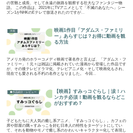
の苦難と成長、そして永遠の旅路を観察する壮大なファンタジー物
語。 この作品は、2021年にTVアニメとして「不滅のあなたへ」シー
ズン1がNHKのEテレで放送されたのですが...
映画1作目「アダムス・ファミリ
洋画
ー」あらすじは？お得に動画を観
る方法
アメリカ発のホラーコメディ映画で著名作と言えば、「アダムス・フ
ァミリー」！元々は雑誌に掲載されていた漫画から登場した作品です
が、その後テレビドラマ化、テレビアニメ化・そして映画化もされ、
現在でも愛される不朽の名作となりました。 今回...
【映画】すみっコぐらし｜涙！ハ
◆作品紹介・レビュー
ンカチ必須！動画を観るならどこ
がおすすめ？
子どもたちに大人気の癒し系アニメ、「すみっコぐらし」。カフェの
席や部屋の隅＝すみっこを好む日本人の特性をターゲットにしてい
て、それを動物やモノで癒し系のかわいいキャラクター化して表現し