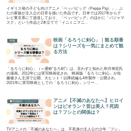
イギリス発の子ども向けアニメ「ペッパピッグ（Peppa Pig）」、ぶ
たの家族が主人公の日常を描いた作品です。日本では2017年からテ
レビ東京系にて放送しており、「ペッパピッグ」のほかに「パジャマ
スク」という作品と2本立てで「イニミニマニ...
映画「るろうに剣心」｜観る順番
邦画
は？シリーズを一気にまとめて観
る方法
「るろうに剣心」（＝通称”るろ剣”）は、言わずと知れた和月伸宏氏
の漫画。2012年には実写映画化され、映画版「るろうに剣心」が佐
藤健さん主演で公開、大ヒット！以降続編も4作製作・公開され、
2021年に実写映画としての「るろうに剣心」シリー...
アニメ【不滅のあなたへ】ヒロイ
◆作品紹介・レビュー
ンはピオラン？昔は美人？死因
は？フシとの関係は？
TVアニメの「不滅のあなたへ」は、不死身の主人公の少年「フシ」