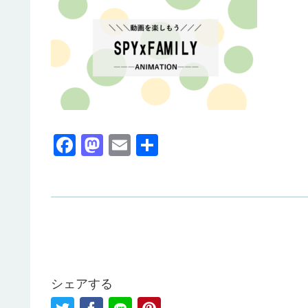
F
M
E
共
a
a
m
有
c
st
ail
e
o
b
d
o
o
o
n
シェアする
k