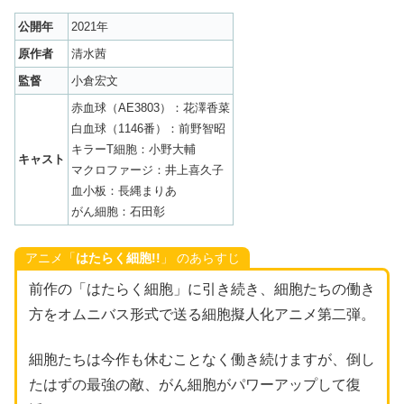
公開年
2021年
原作者
清水茜
監督
小倉宏文
赤血球（AE3803）：花澤香菜
白血球（1146番）：前野智昭
キラーT細胞：小野大輔
キャスト
マクロファージ：井上喜久子
血小板：長縄まりあ
がん細胞：石田彰
アニメ「
はたらく細胞!!
」 のあらすじ
前作の「はたらく細胞」に引き続き、細胞たちの働き
方をオムニバス形式で送る細胞擬人化アニメ第二弾。
細胞たちは今作も休むことなく働き続けますが、倒し
たはずの最強の敵、がん細胞がパワーアップして復