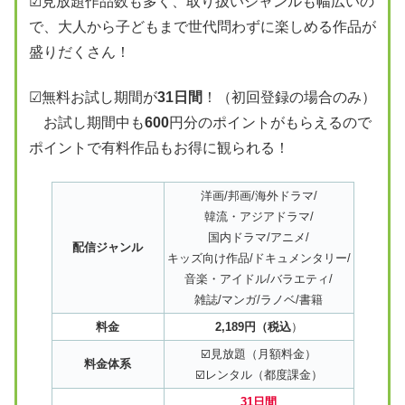
☑見放題作品数も多く、取り扱いジャンルも幅広いの
で、大人から子どもまで世代問わずに楽しめる作品が
盛りだくさん！
☑無料お試し期間が
31日間
！（初回登録の場合のみ）
お試し期間中も
600
円分のポイントがもらえるので
ポイントで有料作品もお得に観られる！
洋画/邦画/海外ドラマ/
韓流・アジアドラマ/
国内ドラマ/アニメ/
配信ジャンル
キッズ向け作品/ドキュメンタリー/
音楽・アイドル/バラエティ/
雑誌/マンガ/ラノベ/書籍
料金
2,189円（税込
）
☑️見放題（月額料金）
料金体系
☑️レンタル（都度課金）
31日間