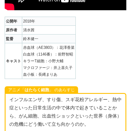
公開年
2018年
原作者
清水茜
監督
鈴木健一
赤血球（AE3803）：花澤香菜
白血球（1146番）：前野智昭
キャスト
キラーT細胞：小野大輔
マクロファージ：井上喜久子
血小板：長縄まりあ
アニメ「
はたらく細胞
」 のあらすじ
インフルエンザ、すり傷、スギ花粉アレルギー、熱中
症といった日常生活の中で体内で起きていることか
ら、がん細胞、出血性ショックといった世界（身体）
の危機にどう働いて立ち向かうのか。