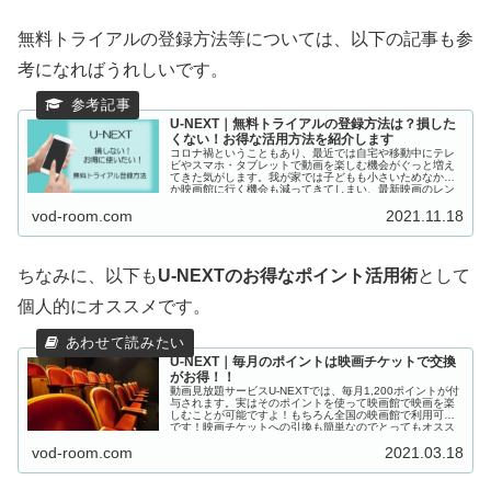
無料トライアルの登録方法等については、以下の記事も参
考になればうれしいです。
U-NEXT｜無料トライアルの登録方法は？損した
くない！お得な活用方法を紹介します
コロナ禍ということもあり、最近では自宅や移動中にテレ
ビやスマホ・タブレットで動画を楽しむ機会がぐっと増え
てきた気がします。我が家では子どもも小さいためなかな
か映画館に行く機会も減ってきてしまい、最新映画のレン
タルも動画配信サービスを利用し...
vod-room.com
2021.11.18
ちなみに、以下も
U-NEXTのお得なポイント活用術
として
個人的にオススメです。
U-NEXT｜毎月のポイントは映画チケットで交換
がお得！！
動画見放題サービスU-NEXTでは、毎月1,200ポイントが付
与されます。実はそのポイントを使って映画館で映画を楽
しむことが可能ですよ！もちろん全国の映画館で利用可能
です！映画チケットへの引換も簡単なのでとってもオスス
メです。この記事で交換方法等詳しく紹介しています。
vod-room.com
2021.03.18