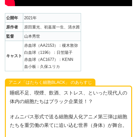
公開年
2021年
原作者
原田重光、
初嘉屋一生、清水茜
監督
山本秀世
赤血球（AA2153）：榎木敦弥
白血球（1196）：日笠陽子
キャスト
赤血球（AC1677）：KENN
血小板：久保ユリカ
アニメ「はたらく細胞BLACK」 のあらすじ
睡眠不足、喫煙、飲酒、ストレス、といった現代人の
体内の細胞たちはブラック企業並！？
オムニバス形式で送る細胞擬人化アニメ第三弾は細胞
たちを重労働の果てに追い込む世界（身体）が舞台。