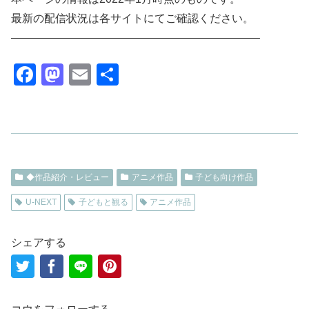
最新の配信状況は各サイトにてご確認ください。
——————————————————————–
F
M
E
共
a
a
m
有
c
st
ail
e
o
b
d
◆作品紹介・レビュー
o
o
アニメ作品
子ども向け作品
o
n
U-NEXT
子どもと観る
アニメ作品
k
シェアする