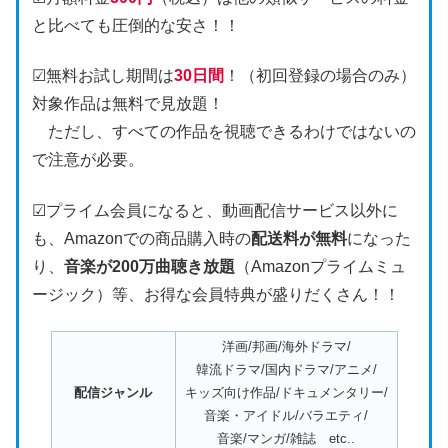
と比べても圧倒的な安さ！！
☑無料お試し期間は
30日
間
！（初回登録の場合のみ）
対象作品は無料で見放題！
ただし、すべての作品を視聴できるわけではないの
で注意が必要。
☑プライム会員になると、動画配信サービス以外に
も、Amazonでの商品購入時の
配送料が無料
になった
り、
音楽が200万曲聴き放題
（Amazonプライムミュ
ージック）等、お得な会員特典が盛りだくさん！！
洋画/邦画/海外ドラマ/
韓流ドラマ/国内ドラマ/アニメ/
配信ジャンル
キッズ向け作品/ドキュメンタリー/
音楽・アイドル/バラエティ/
音楽/マンガ/雑誌 etc..