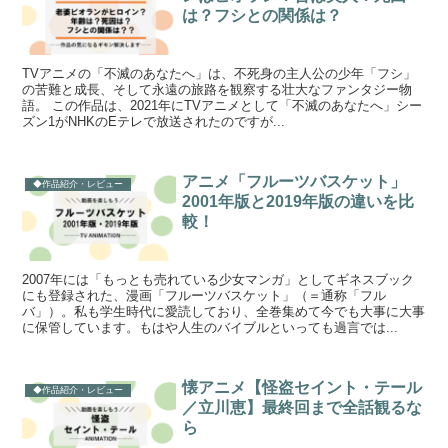
は？フシとの関係は？
TVアニメの「不滅のあなたへ」は、不死身の主人公の少年「フシ」
の苦難と成長、そして永遠の旅路を観察する壮大なファンタジー物
語。 この作品は、2021年にTVアニメとして「不滅のあなたへ」シー
ズン1がNHKのEテレで放送されたのですが...
アニメ「フルーツバスケット」
◆作品紹介・レビュー
2001年版と2019年版の違いを比
較！
2007年には「もっとも売れている少女マンガ」としてギネスブック
にも登録された、漫画「フルーツバスケット」（＝通称「フル
バ」）。私も学生時代に愛読しており、全巻集めて今でも大事に大事
に保管しています。もはや人生のバイブルといっても過言では...
懐アニメ【怪盗セイント・テール
◆作品紹介・レビュー
／立川恵】最終回まで全話観るな
ら