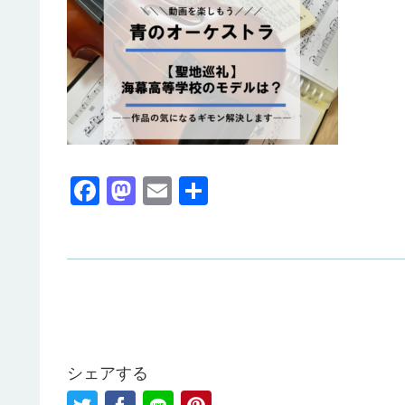
F
M
E
共
a
a
m
有
c
st
ail
e
o
b
d
o
o
o
n
シェアする
k