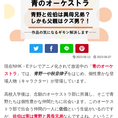
2023.06.13
2023.06.07
現在NHK・Eテレでアニメ化されて放送中の「
青のオーケ
ストラ
」では、
青野一や秋音律子
をはじめ、個性豊かな登
場人物（キャラクター）が登場しています。
高校入学後は、念願のオーケストラ部に所属し、そこで青
野たちは個性豊かな仲間たちに出会います。このオーケス
トラ部で出会う仲間の一人に
佐伯
という生徒がいるのです
が、
佐伯は実は青野と異母兄弟
なんですよね。ということ