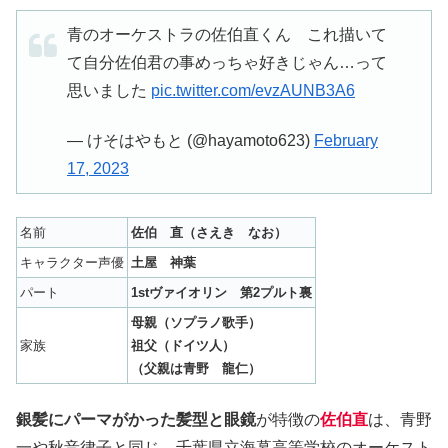
青のオーケストラの佐伯直くん これ描いて
て自分佐伯君の事めっちゃ好きじゃん…って
思いました
pic.twitter.com/evzAUNB3A6
— けそはやもと (@hayamoto623)
February
17, 2023
名前
佐伯 直（さえき なお）
キャラクター声優
土屋 神葉
パート
1stヴァイオリン 第2
プルト裏
母親（ソプラノ歌手）
家族
祖父（ドイツ人）
（父親は青野 龍仁）
銀髪にパーマがかった髪型と眼鏡
が特徴の
佐伯直
は、青野
一や秋音律子と同じ、千葉県立海幕高等学校のオーケスト