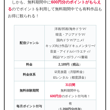
しかも、無料期間中に
600
円分のポイントがもらえ
る
のでポイントを利用して無料期間中でも有料作品も
お得に観られる！
洋画/邦画/海外ドラマ/
韓流・アジアドラマ/
国内ドラマ/アニメ/
配信ジャンル
キッズ向け作品/ドキュメンタリー/
音楽・アイドル/バラエティ/
雑誌/マンガ/ラノベ/書籍
料金
2,189円（税込
）
☑️見放題（月額料金）
料金体系
☑️レンタル（都度課金）
31日間
無料体験期間
無料期間中も
600円分
のポイント付与有！
有
毎月ポイント付与
（
1,200円分付与
）