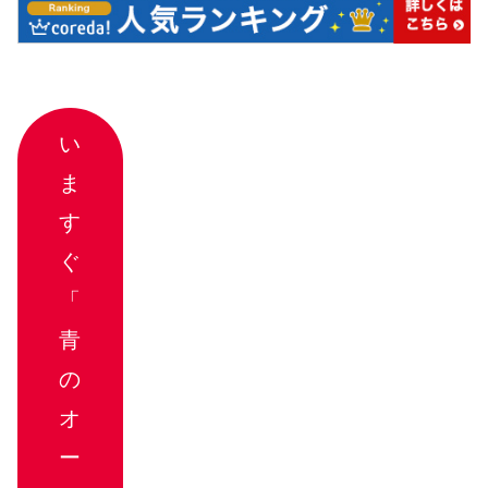
い
ま
す
ぐ
「
青
の
オ
ー