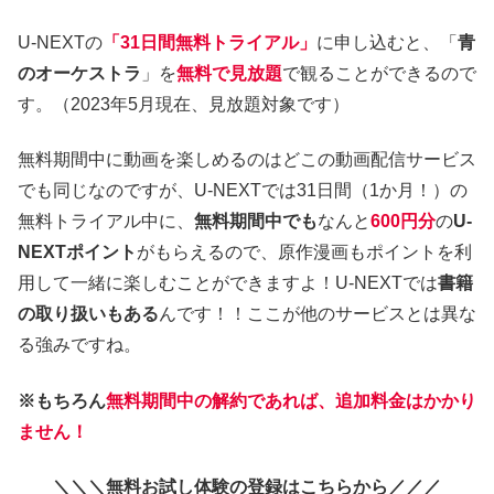
U-NEXTの
「31日間無料トライアル」
に申し込むと、「
青
のオーケストラ
」を
無料で見放題
で観ることができるので
す。（2023年5月現在、見放題対象です）
無料期間中に動画を楽しめるのはどこの動画配信サービス
でも同じなのですが、U-NEXTでは31日間（1か月！）の
無料トライアル中に、
無料期間中でも
なんと
600円分
の
U-
NEXTポイント
がもらえるので、原作漫画もポイントを利
用して一緒に楽しむことができますよ！U-NEXTでは
書籍
の取り扱いもある
んです！！ここが他のサービスとは異な
る強みですね。
※もちろん
無料期間中の解約であれば、追加料金はかかり
ません！
＼＼＼無料お試し体験の登録はこちらから／／／