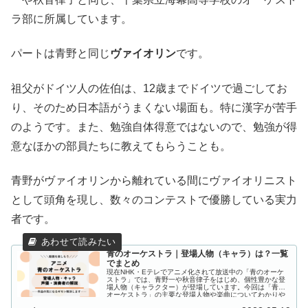
ラ部に所属しています。
パートは青野と同じ
ヴァイオリン
です。
祖父がドイツ人の佐伯は、12歳までドイツで過ごしてお
り、そのため日本語がうまくない場面も。特に漢字が苦手
のようです。また、勉強自体得意ではないので、勉強が得
意なほかの部員たちに教えてもらうことも。
青野がヴァイオリンから離れている間にヴァイオリニスト
として頭角を現し、数々のコンテストで優勝している実力
者です。
青のオーケストラ｜登場人物（キャラ）は？一覧
でまとめ
現在NHK・Eテレでアニメ化されて放送中の「青のオーケ
ストラ」では、青野一や秋音律子をはじめ、個性豊かな登
場人物（キャラクター）が登場しています。今回は「青の
オーケストラ」の主要な登場人物や楽曲についてわかりや
すく、一覧で解説して...