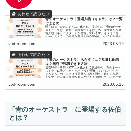
青のオーケストラ｜登場人物（キャラ）は？一覧
でまとめ
現在NHK・Eテレでアニメ化されて放送中の「青のオーケ
ストラ」では、青野一や秋音律子をはじめ、個性豊かな登
場人物（キャラクター）が登場しています。今回は「青の
オーケストラ」の主要な登場人物や楽曲についてわかりや
すく、一覧で解説して...
vod-room.com
2023.05.19
【青のオーケストラ】あらすじは？見逃し配信
は？無料で視聴できる方法
現在NHK・Eテレでアニメ化されて放送中の「青のオーケ
ストラ」に子どもたちとハマって視聴しているのですが、
そもそもこのアニメは漫画原作（著：阿久井真）の作品な
んです。我が家は原作を知らないまま視聴しているのです
が、今回はこの「青の...
vod-room.com
2023.05.15
「青のオーケストラ」に登場する佐伯
とは？