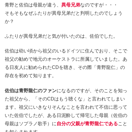
青野と佐伯は母親が違う、
異母兄弟
なのですが・・・
そもそもなぜふたりが異母兄弟だと判明したのでしょう
か？
ふたりが異母兄弟だと気が付いたのは、佐伯でした。
佐伯は幼い頃から祖父のいるドイツに住んでおり、そこで
祖父の勧めで地元のオーケストラに所属していました。あ
る日友人に勧められたCDを聴き、その際「青野龍仁」の
存在を初めて知ります。
佐伯は青野龍仁のファン
になるのですが、そのことを知っ
た祖父から、「そのCDはもう聴くな」と言われてしまい
ます。祖父にいきなりそんなことを言われて不信に思って
いた佐伯でしたが、ある日泥酔して帰宅した母親（佐伯の
母親はソプラノ歌手）に
自分の父親が青野龍仁である
こと
を知らされます。