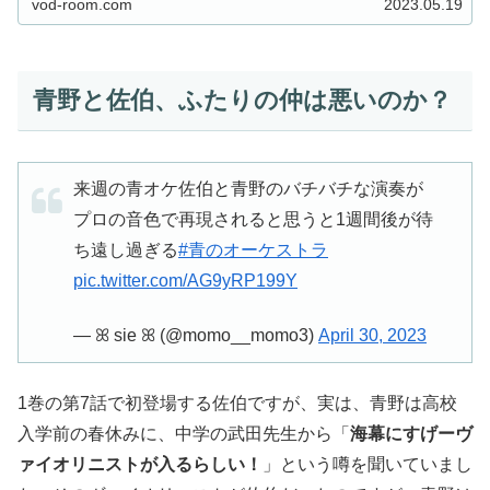
vod-room.com
2023.05.19
青野と佐伯、ふたりの仲は悪いのか？
来週の青オケ佐伯と青野のバチバチな演奏が
プロの音色で再現されると思うと1週間後が待
ち遠し過ぎる
#青のオーケストラ
pic.twitter.com/AG9yRP199Y
— ꕤ sie ꕤ (@momo__momo3)
April 30, 2023
1巻の第7話で初登場する佐伯ですが、実は、青野は高校
入学前の春休みに、中学の武田先生から「
海幕にすげーヴ
ァイオリニストが入るらしい！
」という噂を聞いていまし