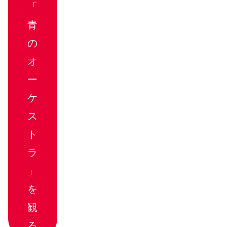
「
青
の
オ
ー
ケ
ス
ト
ラ
」
を
観
る