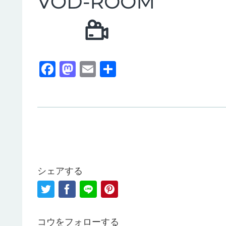
F
M
E
共
a
a
m
有
c
st
ail
e
o
b
d
o
o
o
n
シェアする
k
コウをフォローする