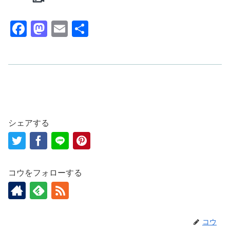
F
M
E
共
a
a
m
有
c
st
ail
e
o
b
d
o
o
o
n
シェアする
k
コウをフォローする
コウ