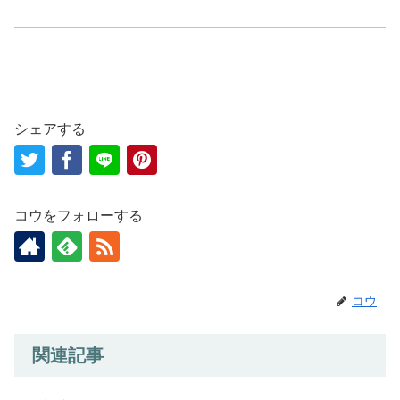
c
st
ail
e
o
b
d
o
o
o
n
シェアする
k
コウをフォローする
コウ
関連記事