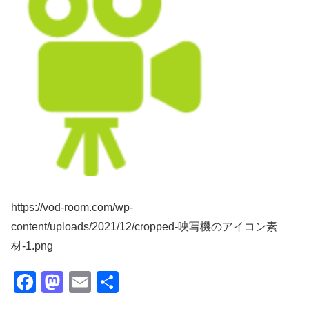
https://vod-room.com/wp-
content/uploads/2021/12/cropped-映写機のアイコン素
材-1.png
F
M
E
共
a
a
m
有